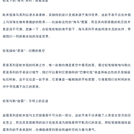
铅笔下的“海马”系列：探索深蓝
欧米茄海马系列以潜水表著称，其独特的设计灵感来源于海洋世界。这款手表不仅在外观
上与深海生物有着微妙的联系——比如标志性的“海马”图案，而且其内部搭载的机芯技术
更是深不可测。想象一下，在铅笔绘制的海平面下，海马系列手表如同潜水员的伙伴，带
领我们一同探索未知的深蓝世界。
铅笔描绘“星座”：闪耀的夜空
星座系列是欧米茄的经典之作，每一款都仿佛是夜空中最亮的星。通过铅笔细致地勾勒出
星座系列的手表设计细节，我们可以看到它那独特的“巴黎钉纹”表盘和标志性的爪形镶嵌
钻石时标。这不仅仅是一款手表，它更像是一幅精致的手绘星图，引领着我们在时间的长
河中寻找属于自己的星座。
铅笔勾勒“超霸”：月球上的足迹
超霸系列是欧米茄与太空探索密不可分的一部分。这款手表不仅承载了人类首次登月的历
史意义，而且其坚固耐用的设计也使其成为探险家和宇航员们的首选。用铅笔细致描绘超
霸系列的手表表面时，仿佛能感受到那份跨越时空的力量与勇气。