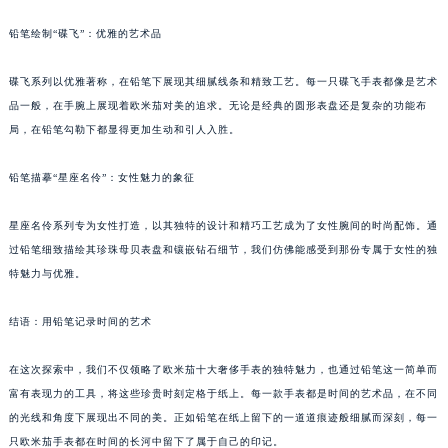
铅笔绘制“碟飞”：优雅的艺术品
碟飞系列以优雅著称，在铅笔下展现其细腻线条和精致工艺。每一只碟飞手表都像是艺术
品一般，在手腕上展现着欧米茄对美的追求。无论是经典的圆形表盘还是复杂的功能布
局，在铅笔勾勒下都显得更加生动和引人入胜。
铅笔描摹“星座名伶”：女性魅力的象征
星座名伶系列专为女性打造，以其独特的设计和精巧工艺成为了女性腕间的时尚配饰。通
过铅笔细致描绘其珍珠母贝表盘和镶嵌钻石细节，我们仿佛能感受到那份专属于女性的独
特魅力与优雅。
结语：用铅笔记录时间的艺术
在这次探索中，我们不仅领略了欧米茄十大奢侈手表的独特魅力，也通过铅笔这一简单而
富有表现力的工具，将这些珍贵时刻定格于纸上。每一款手表都是时间的艺术品，在不同
的光线和角度下展现出不同的美。正如铅笔在纸上留下的一道道痕迹般细腻而深刻，每一
只欧米茄手表都在时间的长河中留下了属于自己的印记。