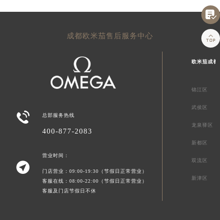

成都欧米茄售后服务中心

欧米茄成都
锦江区
武侯区

总部服务热线
龙泉驿区
400-877-2083
新都区
营业时间：
双流区

门店营业：09:00-19:30（节假日正常营业）
新津区
客服在线：08:00-22:00（节假日正常营业）
客服及门店节假日不休