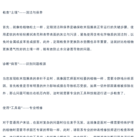
检查“土壤”——清洁与保养
首先，就像给植物松土一样，定期清洁和保养是确保欧米茄腕表正常运行的关键步骤。使
用柔软的布轻轻擦拭表壳和表带表面的灰尘与污渍，避免使用含有化学物质的清洁剂，以
免对金属或皮革造成损害。此外，定期检查并更换防水垫圈也非常重要。这就好比给植物
更换透气性好的土壤一样，能有效防止水分渗透导致的问题。
诊断“病害”——识别问题根源
当您发现欧米茄腕表的表针不走时，就像园艺师面对枯萎的植物一样，需要冷静地分析原
因。首先检查是否有明显的外力影响或撞击导致机芯受损。如果一切外部因素都被排除在
外，那么问题可能出在机芯内部。这时就需要专业的工具和技能进行进一步检查了。
使用“工具箱”——专业维修
对于普通用户来说，在面对复杂的问题时往往束手无策。这就像是面对一棵需要特殊护理
的植物时需要寻求园艺专家的帮助一样。此时，请联系专业的钟表维修技师进行检查和维