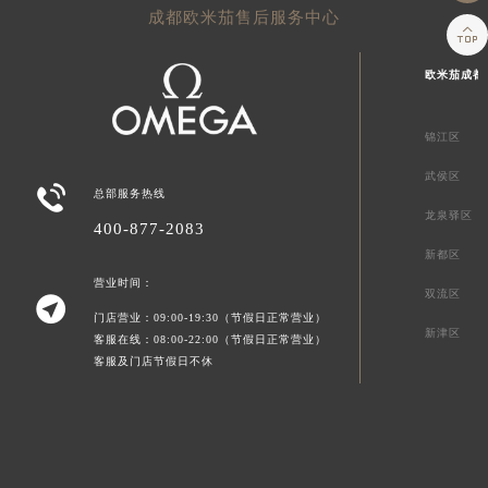
成都欧米茄售后服务中心

欧米茄成都
锦江区
武侯区

总部服务热线
龙泉驿区
400-877-2083
新都区
营业时间：
双流区

门店营业：09:00-19:30（节假日正常营业）
新津区
客服在线：08:00-22:00（节假日正常营业）
客服及门店节假日不休