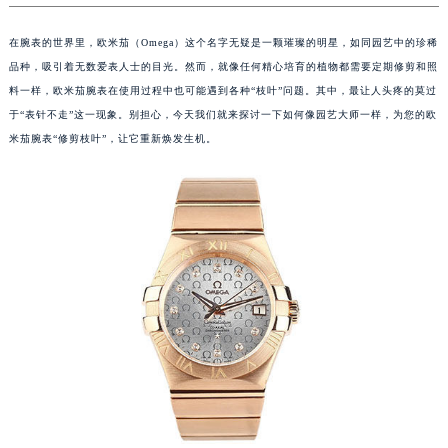
在腕表的世界里，欧米茄（Omega）这个名字无疑是一颗璀璨的明星，如同园艺中的珍稀
品种，吸引着无数爱表人士的目光。然而，就像任何精心培育的植物都需要定期修剪和照
料一样，欧米茄腕表在使用过程中也可能遇到各种“枝叶”问题。其中，最让人头疼的莫过
于“表针不走”这一现象。别担心，今天我们就来探讨一下如何像园艺大师一样，为您的欧
米茄腕表“修剪枝叶”，让它重新焕发生机。