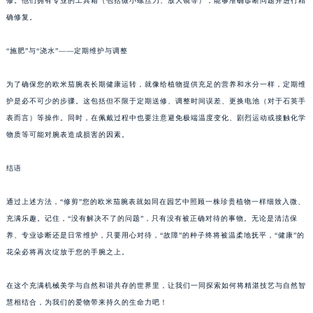
修。他们拥有专业的工具箱（包括微小螺丝刀、放大镜等），能够准确诊断问题并进行精
确修复。
“施肥”与“浇水”——定期维护与调整
为了确保您的欧米茄腕表长期健康运转，就像给植物提供充足的营养和水分一样，定期维
护是必不可少的步骤。这包括但不限于定期送修、调整时间误差、更换电池（对于石英手
表而言）等操作。同时，在佩戴过程中也要注意避免极端温度变化、剧烈运动或接触化学
物质等可能对腕表造成损害的因素。
结语
通过上述方法，“修剪”您的欧米茄腕表就如同在园艺中照顾一株珍贵植物一样细致入微、
充满乐趣。记住，“没有解决不了的问题”，只有没有被正确对待的事物。无论是清洁保
养、专业诊断还是日常维护，只要用心对待，“故障”的种子终将被温柔地抚平，“健康”的
花朵必将再次绽放于您的手腕之上。
在这个充满机械美学与自然和谐共存的世界里，让我们一同探索如何将精湛技艺与自然智
慧相结合，为我们的爱物带来持久的生命力吧！