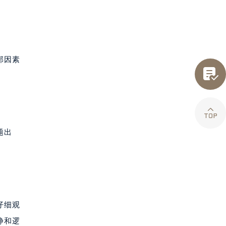
部因素


题出
仔细观
静和逻