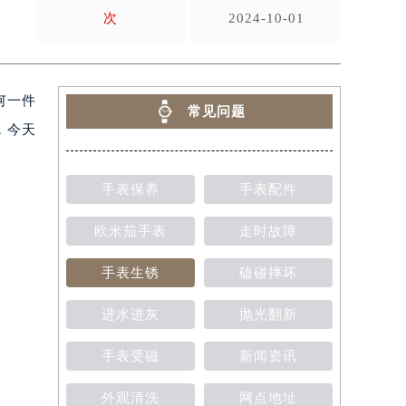
次
2024-10-01
何一件
常见问题
，今天
手表保养
手表配件
欧米茄手表
走时故障
手表生锈
磕碰摔坏
进水进灰
抛光翻新
手表受磁
新闻资讯
外观清洗
网点地址