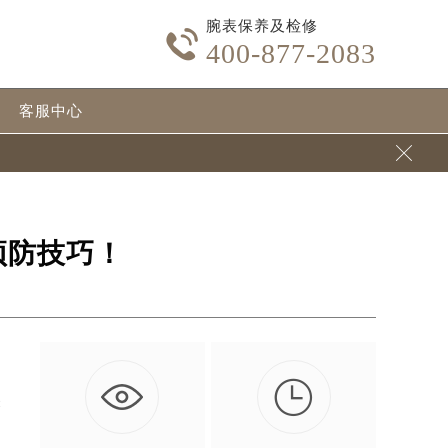
腕表保养及检修

400-877-2083
客服中心

预防技巧！

味
…