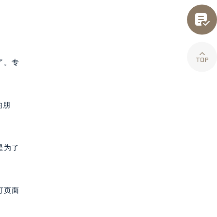


了。专
的朋
是为了
打页面