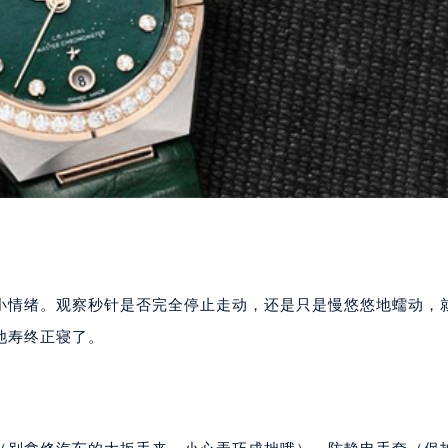
小情绪。观察秒针是否完全停止走动，还是只是慢悠悠地蠕动，
池寿终正寝了。