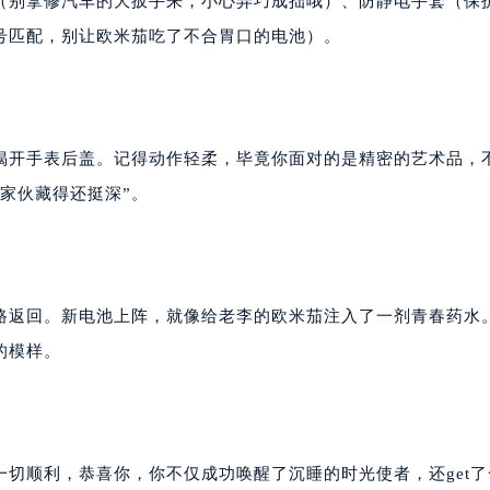
（别拿修汽车的大扳手来，小心弄巧成拙哦）、防静电手套（保
号匹配，别让欧米茄吃了不合胃口的电池）。
揭开手表后盖。记得动作轻柔，毕竟你面对的是精密的艺术品，
家伙藏得还挺深”。
路返回。新电池上阵，就像给老李的欧米茄注入了一剂青春药水
的模样。
切顺利，恭喜你，你不仅成功唤醒了沉睡的时光使者，还get了