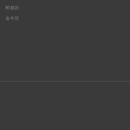
郫都区
金牛区