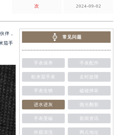
次
2024-09-02
间伙伴，
常见问题
米茄手
手表保养
手表配件
欧米茄手表
走时故障
手表生锈
磕碰摔坏
进水进灰
抛光翻新
手表受磁
新闻资讯
外观清洗
网点地址