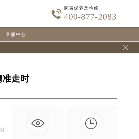
腕表保养及检修

400-877-2083
客服中心

精准走时

自
咱